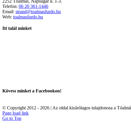
2252 Tóalmás, Napsugár u. 1-3.
Telefon:
06 20 361-1446
Email:
strand@toalmasfurdo.hu
Web:
toalmasfurdo.hu
Itt talál minket
Kövess minket a Facebookon!
© Copyright 2012 -
2026 | Az oldal kizárólagos tulajdonosa a Tóalm
Page load link
Go to Top