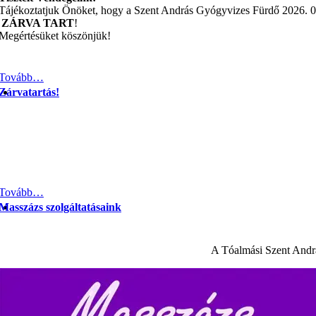
Tájékoztatjuk Önöket, hogy a Szent András Gyógyvizes Fürdő 2026. 04
ZÁRVA TART
!
Megértésüket köszönjük!
Tovább…
Zárvatartás!
Tovább…
Masszázs szolgáltatásaink
A Tóalmási Szent Andrá