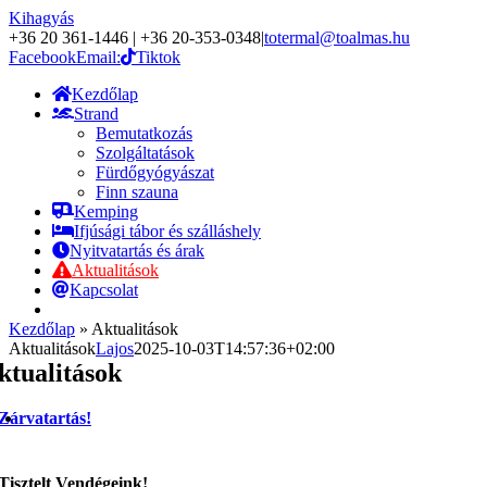
Kihagyás
+36 20 361-1446 | +36 20-353-0348
|
totermal@toalmas.hu
Facebook
Email:
Tiktok
Kezdőlap
Strand
Bemutatkozás
Szolgáltatások
Fürdőgyógyászat
Finn szauna
Kemping
Ifjúsági tábor és szálláshely
Nyitvatartás és árak
Aktualitások
Kapcsolat
Kezdőlap
»
Aktualitások
Aktualitások
Lajos
2025-10-03T14:57:36+02:00
ktualitások
Zárvatartás!
Tisztelt Vendégeink!