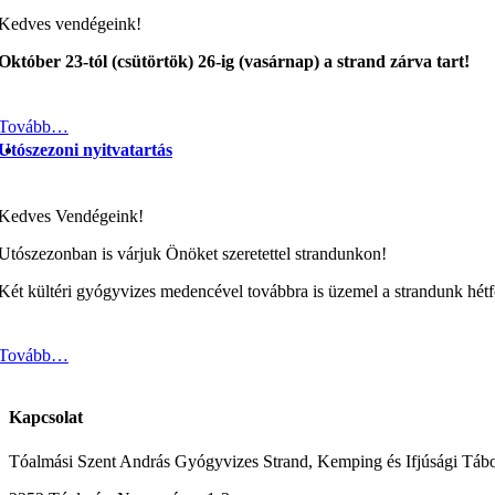
Kedves vendégeink!
Október 23-tól (csütörtök) 26-ig (vasárnap) a strand zárva tart!
Tovább…
Utószezoni nyitvatartás
Kedves Vendégeink!
Utószezonban is várjuk Önöket szeretettel strandunkon!
Két kültéri gyógyvizes medencével továbbra is üzemel a strandunk hétfőt
Tovább…
Kapcsolat
Tóalmási Szent András Gyógyvizes Strand, Kemping és Ifjúsági Táb