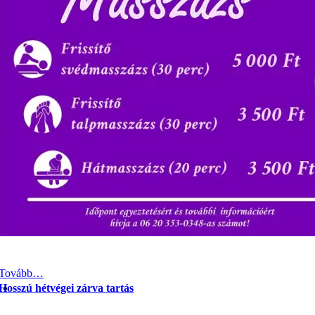
Tovább…
Hosszú hétvégei zárva tartás